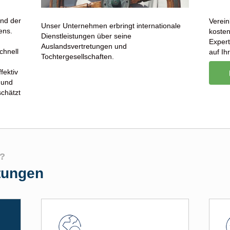
ind der
Verein
Unser Unternehmen erbringt internationale
ens.
kosten
Dienstleistungen über seine
Expert
Auslandsvertretungen und
chnell
auf Ih
Tochtergesellschaften.
ektiv
 und
schätzt
n?
tungen