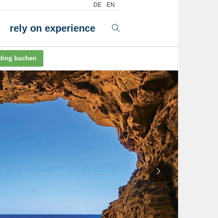
DE
EN
rely on experience
ting buchen